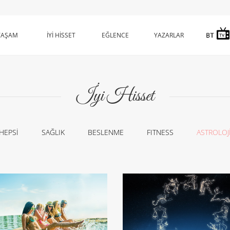
YAŞAM
İYİ HİSSET
EĞLENCE
YAZARLAR
İyi Hisset
HEPSİ
SAĞLIK
BESLENME
FITNESS
ASTROLOJ