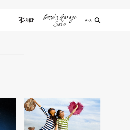
ARA
İ