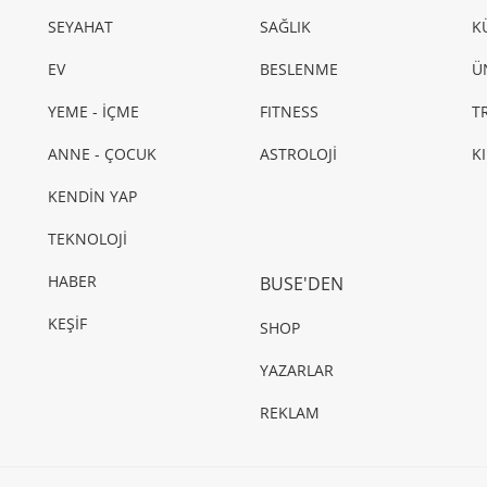
SEYAHAT
SAĞLIK
K
EV
BESLENME
Ü
YEME - İÇME
FITNESS
T
ANNE - ÇOCUK
ASTROLOJİ
K
KENDİN YAP
TEKNOLOJİ
HABER
BUSE'DEN
KEŞİF
SHOP
YAZARLAR
REKLAM