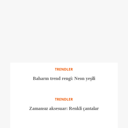
En popüler lüks çanta Hermès Birkin
TRENDLER
Milk & Honey’den dişlere özel mücevher