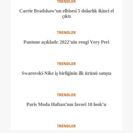
TRENDLER
‘Pantashoes’lar yeniden gözde oldu