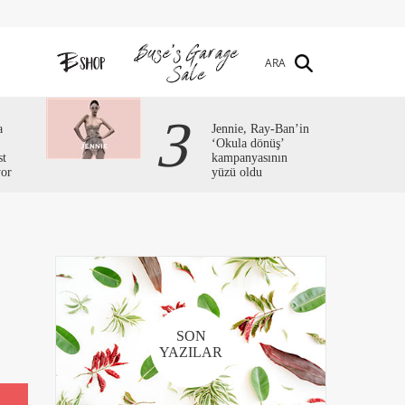
ARA
3
a
Jennie, Ray-Ban’in
‘Okula dönüş’
st
kampanyasının
yor
yüzü oldu
SON
YAZILAR