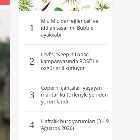
Miu Miu’dan eğlenceli ve
1
iddialı tasarım: Bubble
ayakkabı
Levi's, ‘Keep it Loose’
2
kampanyasında ROSÉ ile
özgür stili kutluyor
Coperni çantaları yaşayan
3
mantar kültürleriyle yeniden
yorumlandı
Haftalık burç yorumları (3 – 9
4
Ağustos 2026)