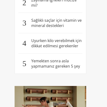
Zayıflama iğneleri mucize
2
mi?
Sağlıklı saçlar için vitamin ve
3
mineral destekleri
Uyurken kilo verebilmek için
4
dikkat edilmesi gerekenler
Yemekten sonra asla
5
yapmamanız gereken 5 şey