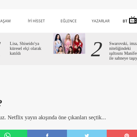
YAŞAM
İYİ HİSSET
EĞLENCE
YAZARLAR
1
2
Lisa, Shiseido'ya
Swarovski, imz
küresel elçi olarak
niteliğindeki
katıldı
ışıltısını Manife
ile sahneye taşı
?
uz. Netflix yayın akışında öne çıkanları seçtik...