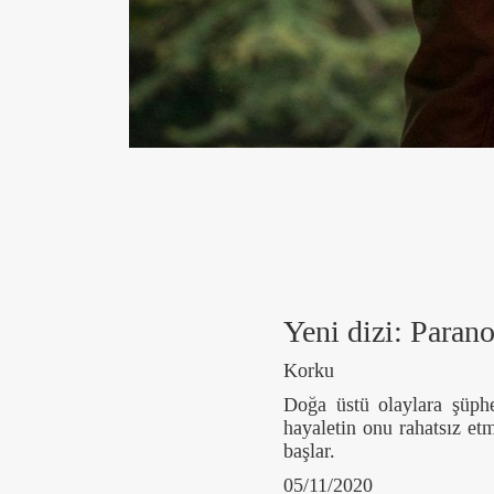
Yeni dizi: Paran
Korku
Doğa üstü olaylara şüph
hayaletin onu rahatsız et
başlar.
05/11/2020