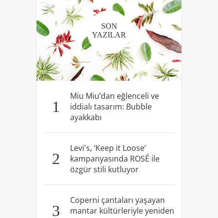
SON
YAZILAR
Miu Miu’dan eğlenceli ve
1
iddialı tasarım: Bubble
ayakkabı
Levi's, ‘Keep it Loose’
2
kampanyasında ROSÉ ile
özgür stili kutluyor
Coperni çantaları yaşayan
3
mantar kültürleriyle yeniden