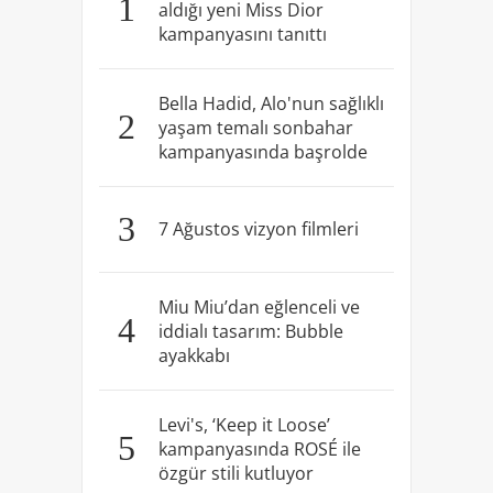
1
aldığı yeni Miss Dior
kampanyasını tanıttı
Bella Hadid, Alo'nun sağlıklı
2
yaşam temalı sonbahar
kampanyasında başrolde
3
7 Ağustos vizyon filmleri
Miu Miu’dan eğlenceli ve
4
iddialı tasarım: Bubble
ayakkabı
Levi's, ‘Keep it Loose’
5
kampanyasında ROSÉ ile
özgür stili kutluyor