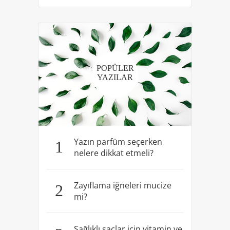
POPÜLER
YAZILAR
Yazın parfüm seçerken
1
nelere dikkat etmeli?
Zayıflama iğneleri mucize
2
mi?
Sağlıklı saçlar için vitamin ve