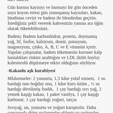
Gün kurusu kayısıyı ve hurmayı bir gün önceden
suya koyun ertesi gün yumuşamış kayısıları, kakao,
hindistan cevizi ve badem ile blendırdan geçirin.
İstediğiniz şekli vererek kahvenizin yanına ara öğün
olarak tüketebilirsiniz.
Badem; Badem karbonhidrat, protein, doymamış
yağ, lif, fosfor, kalsiyum, demir, potasyum,
magnezyum, çinko, A, B, C ve E vitamini içerir.
Yapılan çalışmalar, badem tüketmenin koroner kalp
hastalıkları riskini azalttığını ve LDL (kötü huylu)
kolesterolü düşürmeye etkisi olduğunu söylüyor.
-Kakaolu aşk kurabiyesi
Mlalzemeler: 2 yumurta, 1,5 kâse yulaf ezmesi, 1 su
bardağı tam buğday unu, 1 kâse kuru üzüm , ½ su
bardağı dövülmüş fındık, 1 çay bardağı sıvı yağ, 2
yemek kaşığı kakao, 1 paket vanilya, 1 çay kaşığı
karbonat, 1 çay bardağı yoğurt, tarçın
Sıvıyağ, un, yumurta ve yoğurt karıştırılır. Daha
sonrasında diğer malzemeler eklenir ve yoğurulur.