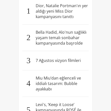
Dior, Natalie Portman'ın yer
1
aldığı yeni Miss Dior
kampanyasını tanıttı
Bella Hadid, Alo'nun sağlıklı
2
yaşam temalı sonbahar
kampanyasında başrolde
3
7 Ağustos vizyon filmleri
Miu Miu’dan eğlenceli ve
4
iddialı tasarım: Bubble
ayakkabı
Levi's, ‘Keep it Loose’
5
kampanyasında ROSÉ ile