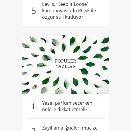
Levi's, ‘Keep it Loose’
5
kampanyasında ROSÉ ile
özgür stili kutluyor
POPÜLER
YAZILAR
Yazın parfüm seçerken
1
nelere dikkat etmeli?
Zayıflama iğneleri mucize
2