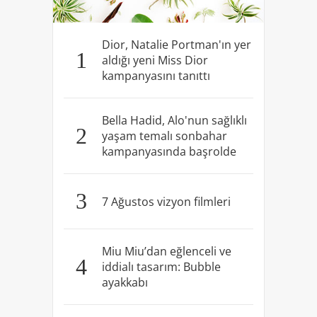
Dior, Natalie Portman'ın yer
1
aldığı yeni Miss Dior
kampanyasını tanıttı
Bella Hadid, Alo'nun sağlıklı
2
yaşam temalı sonbahar
kampanyasında başrolde
3
7 Ağustos vizyon filmleri
Miu Miu’dan eğlenceli ve
4
iddialı tasarım: Bubble
ayakkabı