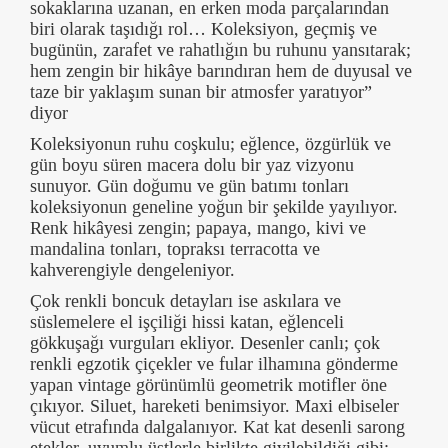
sokaklarına uzanan, en erken moda parçalarından
biri olarak taşıdığı rol… Koleksiyon, geçmiş ve
bugünün, zarafet ve rahatlığın bu ruhunu yansıtarak;
hem zengin bir hikâye barındıran hem de duyusal ve
taze bir yaklaşım sunan bir atmosfer yaratıyor”
diyor
Koleksiyonun ruhu coşkulu; eğlence, özgürlük ve
gün boyu süren macera dolu bir yaz vizyonu
sunuyor. Gün doğumu ve gün batımı tonları
koleksiyonun geneline yoğun bir şekilde yayılıyor.
Renk hikâyesi zengin; papaya, mango, kivi ve
mandalina tonları, topraksı terracotta ve
kahverengiyle dengeleniyor.
Çok renkli boncuk detayları ise askılara ve
süslemelere el işçiliği hissi katan, eğlenceli
gökkuşağı vurguları ekliyor. Desenler canlı; çok
renkli egzotik çiçekler ve fular ilhamına gönderme
yapan vintage görünümlü geometrik motifler öne
çıkıyor. Siluet, hareketi benimsiyor. Maxi elbiseler
vücut etrafında dalgalanıyor. Kat kat desenli sarong