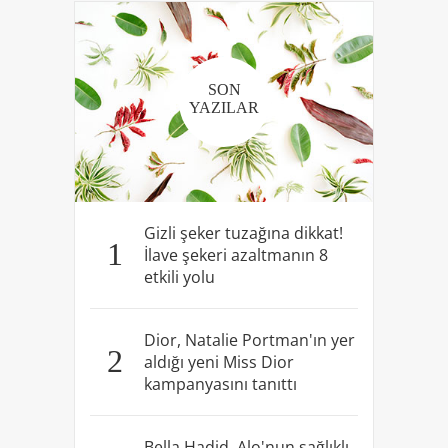
SON
YAZILAR
Gizli şeker tuzağına dikkat!
1
İlave şekeri azaltmanın 8
etkili yolu
Dior, Natalie Portman'ın yer
2
aldığı yeni Miss Dior
kampanyasını tanıttı
Bella Hadid, Alo'nun sağlıklı