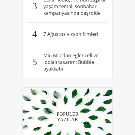
3
yaşam temalı sonbahar
kampanyasında başrolde
4
7 Ağustos vizyon filmleri
Miu Miu’dan eğlenceli ve
5
iddialı tasarım: Bubble
ayakkabı
POPÜLER
YAZILAR