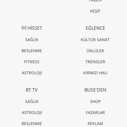
KEŞİF
İYİ HİSSET
EĞLENCE
SAĞLIK
KÜLTÜR SANAT
BESLENME
ÜNLÜLER
FITNESS
TRENDLER
ASTROLOJİ
KIRMIZI HALI
BT TV
BUSE'DEN
SAĞLIK
SHOP
ASTROLOJİ
YAZARLAR
BESLENME
REKLAM