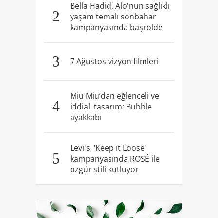
Bella Hadid, Alo'nun sağlıklı
2
yaşam temalı sonbahar
kampanyasında başrolde
3
7 Ağustos vizyon filmleri
Miu Miu’dan eğlenceli ve
4
iddialı tasarım: Bubble
ayakkabı
Levi's, ‘Keep it Loose’
5
kampanyasında ROSÉ ile
özgür stili kutluyor