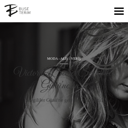
MODA
-
ALIŞ - VERİŞ
Victoria's Secret Sevgililer
Günü'ne hazır
Sevgililer Günü'ne geri sayım başladı!