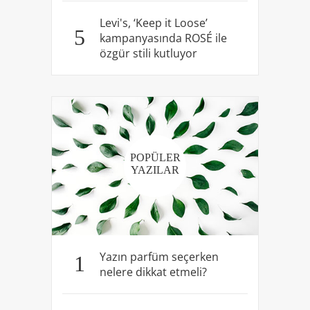
Levi's, ‘Keep it Loose’
5
kampanyasında ROSÉ ile
özgür stili kutluyor
POPÜLER
YAZILAR
Yazın parfüm seçerken
1
nelere dikkat etmeli?