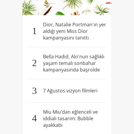
Dior, Natalie Portman'ın yer
1
aldığı yeni Miss Dior
kampanyasını tanıttı
Bella Hadid, Alo'nun sağlıklı
2
yaşam temalı sonbahar
kampanyasında başrolde
3
7 Ağustos vizyon filmleri
Miu Miu’dan eğlenceli ve
4
iddialı tasarım: Bubble
ayakkabı