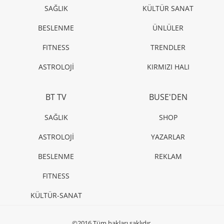
SAĞLIK
KÜLTÜR SANAT
BESLENME
ÜNLÜLER
FITNESS
TRENDLER
ASTROLOJİ
KIRMIZI HALI
BT TV
BUSE'DEN
SAĞLIK
SHOP
ASTROLOJİ
YAZARLAR
BESLENME
REKLAM
FITNESS
KÜLTÜR-SANAT
©2016 Tüm hakları saklıdır.