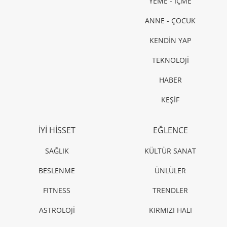
YEME - İÇME
ANNE - ÇOCUK
KENDİN YAP
TEKNOLOJİ
HABER
KEŞİF
İYİ HİSSET
EĞLENCE
SAĞLIK
KÜLTÜR SANAT
BESLENME
ÜNLÜLER
FITNESS
TRENDLER
ASTROLOJİ
KIRMIZI HALI