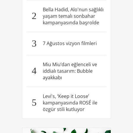
Bella Hadid, Alo'nun sağlıklı
2
yaşam temalı sonbahar
kampanyasında başrolde
3
7 Ağustos vizyon filmleri
Miu Miu’dan eğlenceli ve
4
iddialı tasarım: Bubble
ayakkabı
Levi's, ‘Keep it Loose’
5
kampanyasında ROSÉ ile
özgür stili kutluyor