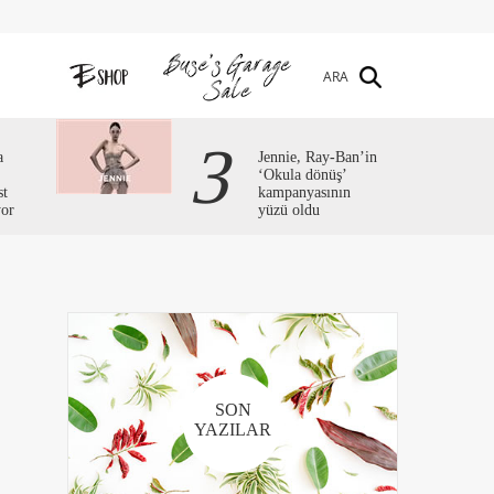
ARA
3
a
Jennie, Ray-Ban’in
‘Okula dönüş’
st
kampanyasının
yor
yüzü oldu
SON
YAZILAR