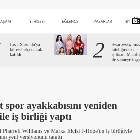
YAŞAM
İYİ HİSSET
EĞLENCE
YAZARLAR
1
2
Lisa, Shiseido'ya
Swarovski, imz
küresel elçi olarak
niteliğindeki
katıldı
ışıltısını Manife
ile sahneye taşı
ft spor ayakkabısını yeniden
e iş birliği yaptı
 Pharrell Williams ve Marka Elçisi J-Hope'un iş birliğiyle
nın yeni versiyonunu tanıttı