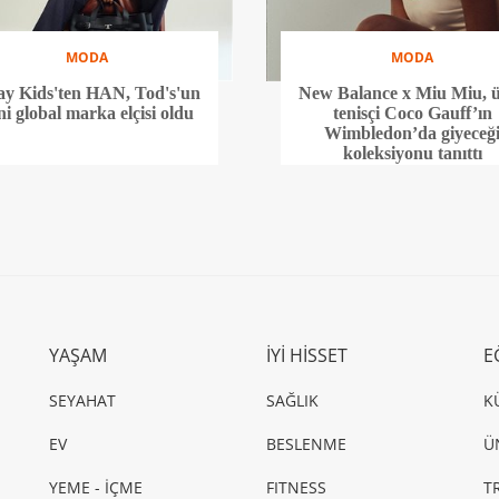
MODA
MODA
ay Kids'ten HAN, Tod's'un
New Balance x Miu Miu, 
ni global marka elçisi oldu
tenisçi Coco Gauff’ın
Wimbledon’da giyeceğ
koleksiyonu tanıttı
YAŞAM
İYİ HİSSET
E
SEYAHAT
SAĞLIK
K
EV
BESLENME
Ü
YEME - İÇME
FITNESS
T