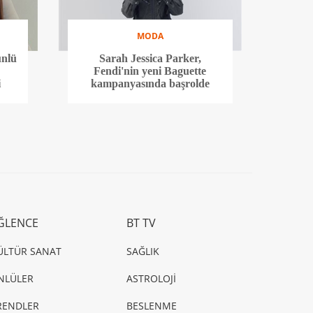
MODA
ünlü
Sarah Jessica Parker,
Fendi'nin yeni Baguette
i
kampanyasında başrolde
ĞLENCE
BT TV
ÜLTÜR SANAT
SAĞLIK
NLÜLER
ASTROLOJİ
RENDLER
BESLENME