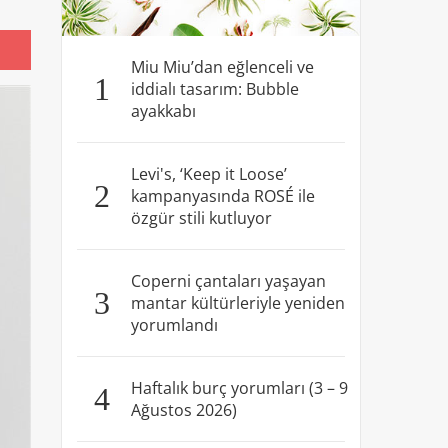
Miu Miu’dan eğlenceli ve
1
iddialı tasarım: Bubble
ayakkabı
Levi's, ‘Keep it Loose’
2
kampanyasında ROSÉ ile
özgür stili kutluyor
Coperni çantaları yaşayan
3
mantar kültürleriyle yeniden
yorumlandı
Haftalık burç yorumları (3 – 9
4
Ağustos 2026)