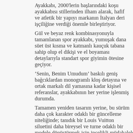
Ayakkabı, 2000'lerin başlarındaki koşu
ayakkabısı stillerinden ilham alarak, hafif
ve atletik bir yapıyı markanın İtalyan deri
işçiliğine verdiği önemle birleştiriyor.
Gül ve beyaz renk kombinasyonuyla
tamamlanan spor ayakkabı, yumuşak dana
süet üst kısma ve katmanlı kauçuk tabana
sahip olup el dikişi ve el boyaması
detaylarıyla standart spor giyimin ötesine
geçiyor.
‘Senin, Benim Umudum’ baskılı geniş
bağcıklardan monogramlı kloş detayına ve
ortak markalı dil yamasına kadar kişisel
referanslar, ayakkabının her yerine işlenmiş
durumda.
Tamamen yeniden tasarım yerine, bu sürüm
daha çok karakter odaklı bir güncelleme
niteliğinde; tanıdık bir Louis Vuitton
siluetini daha bireysel ve turne odaklı bir
modele dönüştürmek için incelikli müdahalel