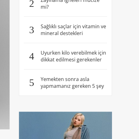
Zayıflama iğneleri mucize
2
mi?
Sağlıklı saçlar için vitamin ve
3
mineral destekleri
Uyurken kilo verebilmek için
4
dikkat edilmesi gerekenler
Yemekten sonra asla
5
yapmamanız gereken 5 şey