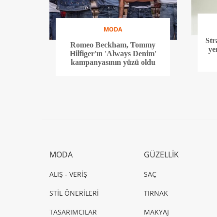
MODA
Str
Romeo Beckham, Tommy
ye
Hilfiger'ın 'Always Denim'
kampanyasının yüzü oldu
MODA
GÜZELLİK
ALIŞ - VERİŞ
SAÇ
STİL ÖNERİLERİ
TIRNAK
TASARIMCILAR
MAKYAJ