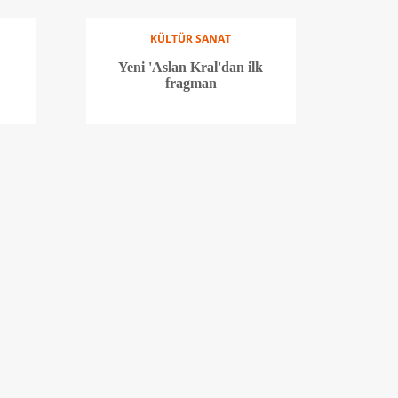
KÜLTÜR SANAT
Yeni 'Aslan Kral'dan ilk
fragman
KÜLTÜR SANAT
geri
Spice Girls yeniden birlikte