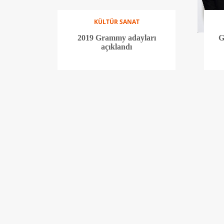
KÜLTÜR SANAT
2019 Grammy adayları
G
açıklandı
KÜLTÜR SANAT
Beren Saat Netflix dizisinde
'