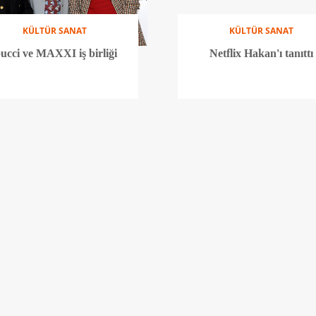
KÜLTÜR SANAT
KÜLTÜR SANAT
ucci ve MAXXI iş birliği
Netflix Hakan'ı tanıttı
KÜLTÜR SANAT
KÜLTÜR SANAT
La Casa de Papel'e büyük
'Breaking Bad' ekranlara 
ödül
dönüyor