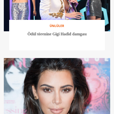
ÜNLÜLER
Ödül törenine Gigi Hadid damgası