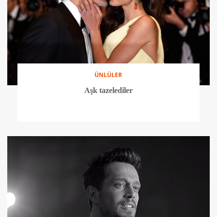
ÜNLÜLER
Aşk tazelediler