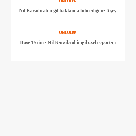
ÜNLÜLER
Beyonce'den doğum günü partisi
ÜNLÜLER
Anne Hathaway anne oldu