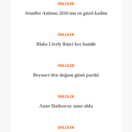
ÜNLÜLER
Yeni ünlü çift alarmı