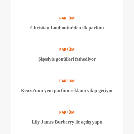
Temiz kokulu 6 parfüm önerisi
PARFÜM
Ünlü oyuncudan kış parfümü