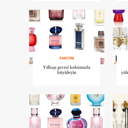
PARFÜM
Yılbaşı gecesi kokunuzla
büyüleyin
yük