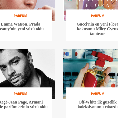
PARFÜM
PARFÜM
Emma Watson, Prada
Gucci’nin en yeni Flor
eauty'nin yeni yüzü oldu
kokusunu Miley Cyru
tanıtıyor
PARFÜM
PARFÜM
Regé-Jean Page, Armani
Off-White ilk güzellik
e parfümlerinin yüzü oldu
koleksiyonunu çıkardı