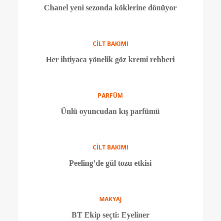
MAKYAJ
50 TL'nin altı en iyi 8 maskara
PARFÜM