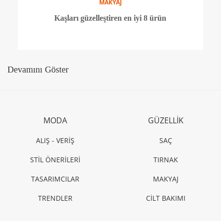
PARFÜM
Ünlü oyuncudan kış parfümü