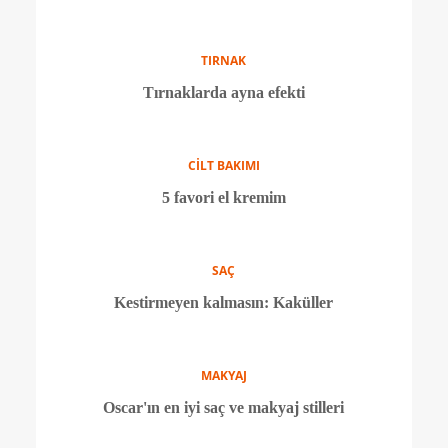
Makyaj ürünlerindeki alerji tehlikesi
SAÇ
Saçınızı yanlış kuruttuğunuzun 4 işareti