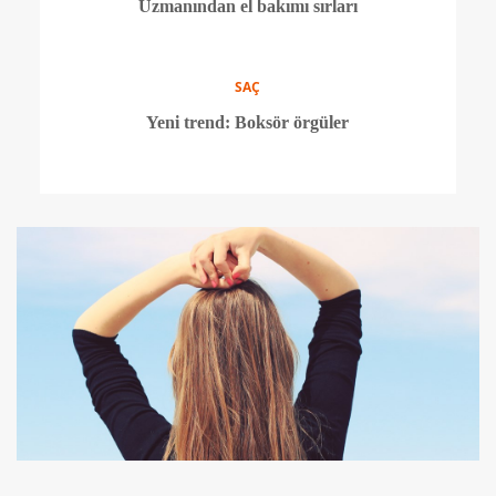
SAÇ
Mezuniyete özel saç ve makyaj trendleri