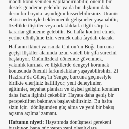
maddi konu yeniden yapılandırılabilir, önemli bir
destek gündeme gelebilir ya da bir ilişkinin daha
derin bir boyuta taşındığını hissedebilirsiniz. Uranüs
etkisi nedeniyle beklenmedik gelişmeler yaşanabilir;
özellikle ilişkiler veya ortaklıklarla ilgili sürpriz
kararlar gündeme gelebilir. Bu hafta kontrol etmek
yerine dönüşüme izin vermek daha faydalı olacak.
Haftanın ikinci yarısında Chiron’un Boğa burcuna
geçişi ilişkiler alanında uzun vadeli bir şifa sürecini
başlatıyor. Önümüzdeki dönemde güvenmek,
yakınlık kurmak ve ilişkilerde dengeyi korumak
konusunda önemli farkındalıklar yaşayabilirsiniz. 21
Haziran’da Güneş’in Yengeç burcuna geçmesiyle
birlikte enerjiniz hafifliyor; yeni deneyimler,
eğitimler, seyahat planları ve kişisel gelişim konuları
daha fazla ilginizi çekebilir. Hayata daha geniş bir
perspektiften bakmaya başlayabilirsiniz. Bu hafta
sizin için ‘dönüşümden güç alma ve yeni bir bakış
açısına açılma’ zamanı.
Haftanın niyeti:
Hayatımda dönüşmesi gerekeni
bırakıyor, bana güç veren yeni olasılıklara