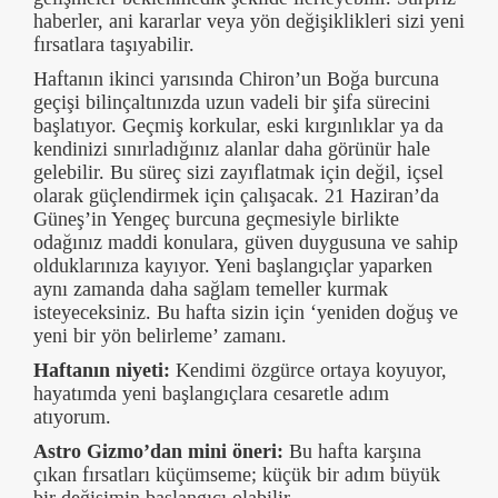
haberler, ani kararlar veya yön değişiklikleri sizi yeni
fırsatlara taşıyabilir.
Haftanın ikinci yarısında Chiron’un Boğa burcuna
geçişi bilinçaltınızda uzun vadeli bir şifa sürecini
başlatıyor. Geçmiş korkular, eski kırgınlıklar ya da
kendinizi sınırladığınız alanlar daha görünür hale
gelebilir. Bu süreç sizi zayıflatmak için değil, içsel
olarak güçlendirmek için çalışacak. 21 Haziran’da
Güneş’in Yengeç burcuna geçmesiyle birlikte
odağınız maddi konulara, güven duygusuna ve sahip
olduklarınıza kayıyor. Yeni başlangıçlar yaparken
aynı zamanda daha sağlam temeller kurmak
isteyeceksiniz. Bu hafta sizin için ‘yeniden doğuş ve
yeni bir yön belirleme’ zamanı.
Haftanın niyeti:
Kendimi özgürce ortaya koyuyor,
hayatımda yeni başlangıçlara cesaretle adım
atıyorum.
Astro Gizmo’dan mini öneri:
Bu hafta karşına
çıkan fırsatları küçümseme; küçük bir adım büyük
bir değişimin başlangıcı olabilir.