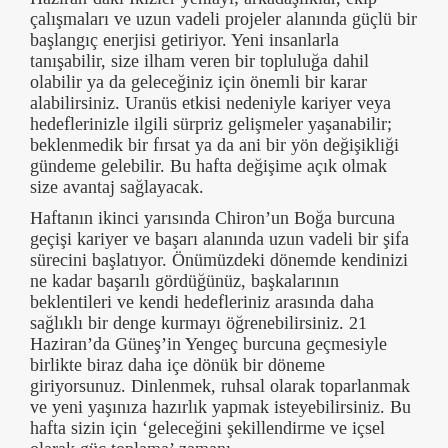
çalışmaları ve uzun vadeli projeler alanında güçlü bir
başlangıç enerjisi getiriyor. Yeni insanlarla
tanışabilir, size ilham veren bir topluluğa dahil
olabilir ya da geleceğiniz için önemli bir karar
alabilirsiniz. Uranüs etkisi nedeniyle kariyer veya
hedeflerinizle ilgili sürpriz gelişmeler yaşanabilir;
beklenmedik bir fırsat ya da ani bir yön değişikliği
gündeme gelebilir. Bu hafta değişime açık olmak
size avantaj sağlayacak.
Haftanın ikinci yarısında Chiron’un Boğa burcuna
geçişi kariyer ve başarı alanında uzun vadeli bir şifa
sürecini başlatıyor. Önümüzdeki dönemde kendinizi
ne kadar başarılı gördüğünüz, başkalarının
beklentileri ve kendi hedefleriniz arasında daha
sağlıklı bir denge kurmayı öğrenebilirsiniz. 21
Haziran’da Güneş’in Yengeç burcuna geçmesiyle
birlikte biraz daha içe dönük bir döneme
giriyorsunuz. Dinlenmek, ruhsal olarak toparlanmak
ve yeni yaşınıza hazırlık yapmak isteyebilirsiniz. Bu
hafta sizin için ‘geleceğini şekillendirme ve içsel