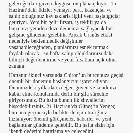
geleceğe dair güven duygusu ön plana çıkıyor. 15
Haziran’daki İkizler yeniayı; para, kazançlar ve
sahip olduğunuz kaynaklarla ilgili yeni başlangıçlar
getiriyor. Yeni bir gelir fırsatı, iş teklifi ya da
bütçenizi yeniden düzenlemenizi sağlayacak bir
gelişme gündeme gelebilir. Ancak Uranüs etkisi
nedeniyle beklenmedik değişimler
yaşanabileceğinden, planlarınızı esnek tutmak
faydalı olacak. Bu hafta sahip olduklarınızı daha
bilinçli değerlendirme ve yeni fırsatlara açık olma
zamanı.
Haftanın ikinci yarısında Chiron’un burcunuza geçişi
önemli bir dönemin başlangıcını işaret ediyor.
Önümüzdeki yıllarda özdeğer, güven ve kendinizi
kabul etme konularında derin bir şifa sürecine
giriyorsunuz. Bu hafta bunun ilk sinyallerini
hissedebilirsiniz. 21 Haziran’da Güneş’in Yengeç
burcuna geçmesiyle birlikte iletişim trafiğiniz
hızlanıyor; önemli görüşmeler, haberler ve yeni
bağlantılar gündeme gelebilir. Bu hafta sizin için
‘kendi değerini hatırlama ve geleceğini