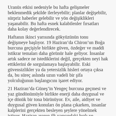
Uranüs etkisi nedeniyle bu hafta gelişmeler
beklenmedik şekilde ilerleyebilir; planlar değişebilir,
sürpriz haberler gelebilir ve yön değişiklikleri
yaşanabilir. Bu hafta esnek kalabilenler fırsatları
daha kolay değerlendirecek.
Haftanın ikinci yarısında gökyüzünün tonu
değişmeye başlıyor. 19 Haziran’da Chiron’un Boğa
burcuna geçişiyle birlikte güven, özdeğer ve maddi
istikrar temaları daha görünür hale geliyor. İnsanlar
artık sadece ne istediklerini değil, gerçekten neyi hak
ettiklerini de sorgulamaya başlayabilir. Eski
güvensizlikler ya da yetersizlik hisleri ortaya çıksa
da, bu süreç aslında uzun vadeli bir şifa
yolculuğunun başlangıcını işaret ediyor.
21 Haziran’da Güneş’in Yengeç burcuna geçmesi ve
yaz gündönümüyle birlikte enerji daha duygusal ve
içe dönük bir tona bürünüyor. Ev, aile, aidiyet ve
duygusal güven konuları ön plana çıkarken, insanlar
kalplerini gerçekten besleyen şeylere yönelmek
istiyor. Haziran ayının ilk yarısındaki hızlı ve