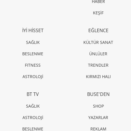
HABER
KEŞİF
İYİ HİSSET
EĞLENCE
SAĞLIK
KÜLTÜR SANAT
BESLENME
ÜNLÜLER
FITNESS
TRENDLER
ASTROLOJİ
KIRMIZI HALI
BT TV
BUSE'DEN
SAĞLIK
SHOP
ASTROLOJİ
YAZARLAR
BESLENME
REKLAM