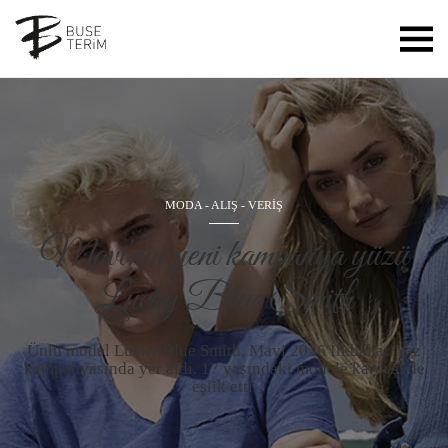
MODA
-
ALIŞ - VERİŞ
Mavi'nin yeni kampanya yüzü
Lucky Blue Smith
Ünlü model Lucky Blue Smith, Mavi 2016 İlkbahar/Yaz
kampanyasında yer aldı. 17 yaşındaki modele kardeşi de
eşlik etti.