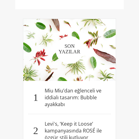
SON
YAZILAR
Miu Miu’dan eğlenceli ve
1
iddialı tasarım: Bubble
ayakkabı
Levi's, ‘Keep it Loose’
2
kampanyasında ROSÉ ile
özgür stili kutluyor