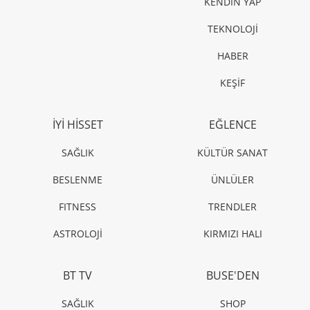
KENDİN YAP
TEKNOLOJİ
HABER
KEŞİF
İYİ HİSSET
EĞLENCE
SAĞLIK
KÜLTÜR SANAT
BESLENME
ÜNLÜLER
FITNESS
TRENDLER
ASTROLOJİ
KIRMIZI HALI
BT TV
BUSE'DEN
SAĞLIK
SHOP