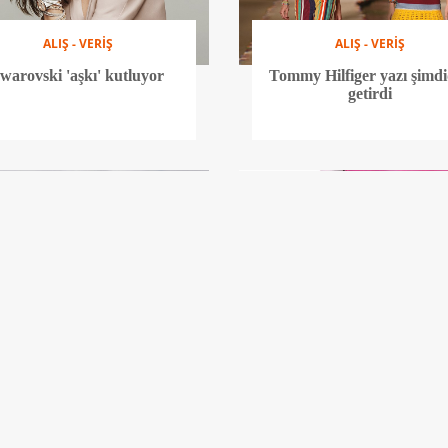
ALIŞ - VERİŞ
ALIŞ - VERİŞ
warovski 'aşkı' kutluyor
Tommy Hilfiger yazı şimd
getirdi
ALIŞ - VERİŞ
ALIŞ - VERİŞ
i'nin yeni kampanya yüzü
Ruh haline göre çantan
Lucky Blue Smith
kişiselleştir