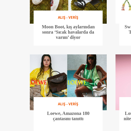
ALIŞ - VERİŞ
Moon Boot, kış aylarından
Swa
sonra ‘Sıcak havalarda da
T
varım’ diyor
ALIŞ - VERİŞ
Loewe, Amazona 180
Lou
çantasını tanıttı
nit