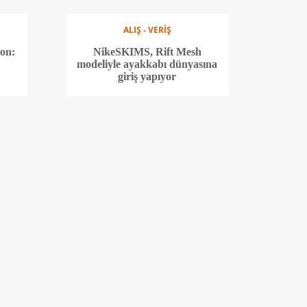
ALIŞ - VERİŞ
yon:
NikeSKIMS, Rift Mesh
modeliyle ayakkabı dünyasına
giriş yapıyor
ALIŞ - VERİŞ
el
ALO ve Jisoo, yeni Sunset
a
spor ayakkabının müjdesini
verdi