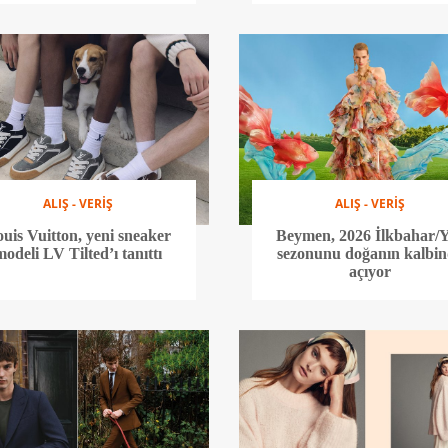
ALIŞ - VERİŞ
ALIŞ - VERİŞ
uis Vuitton, yeni sneaker
Beymen, 2026 İlkbahar/
modeli LV Tilted’ı tanıttı
sezonunu doğanın kalbi
açıyor