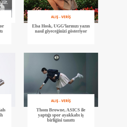
ALIŞ - VERİŞ
por
Elsa Hosk, UGG’larınızı yazın
tı
nasıl giyeceğinizi gösteriyor
ALIŞ - VERİŞ
als
Thom Browne, ASICS ile
sh
yaptığı spor ayakkabı iş
birliğini tanıttı