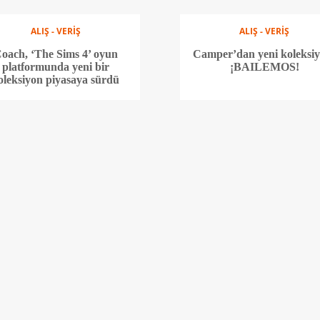
ALIŞ - VERİŞ
ALIŞ - VERİŞ
oach, ‘The Sims 4’ oyun
Camper’dan yeni koleksi
platformunda yeni bir
¡BAILEMOS!
oleksiyon piyasaya sürdü
ALIŞ - VERİŞ
ALIŞ - VERİŞ
mmy Choo imzalı romantik
Adidas’tan çocuklara öz
Sunny Trainer ile tanışın
koleksiyon: Lightoram