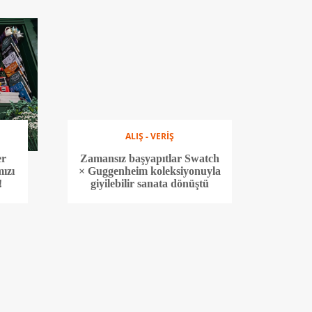
ALIŞ - VERİŞ
er
Zamansız başyapıtlar Swatch
mızı
× Guggenheim koleksiyonuyla
!
giyilebilir sanata dönüştü