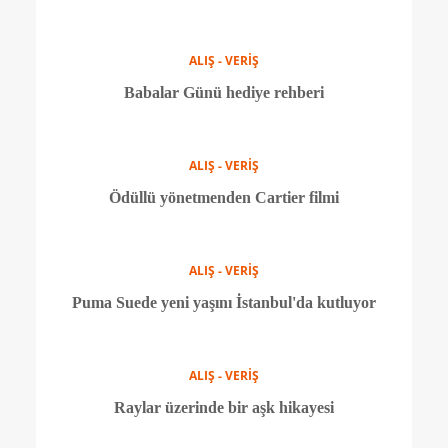
Gucci'den geçmişine selam
ALIŞ - VERİŞ
Ünlü isimleri birleştiren kampanya