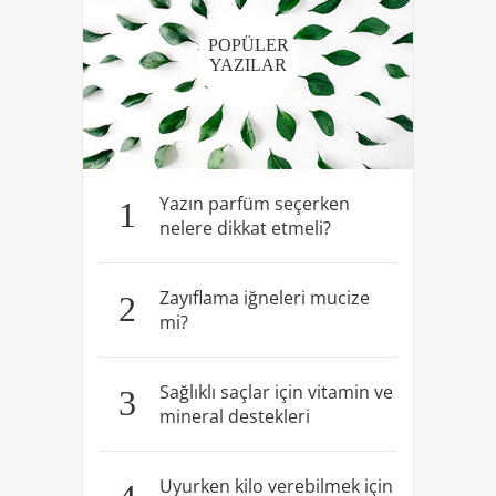
POPÜLER
YAZILAR
Yazın parfüm seçerken
1
nelere dikkat etmeli?
Zayıflama iğneleri mucize
2
mi?
Sağlıklı saçlar için vitamin ve
3
mineral destekleri
Uyurken kilo verebilmek için