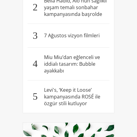
Bella Hadid, Alo'nun sağlıklı
2
yaşam temalı sonbahar
kampanyasında başrolde
3
7 Ağustos vizyon filmleri
Miu Miu’dan eğlenceli ve
4
iddialı tasarım: Bubble
ayakkabı
Levi's, ‘Keep it Loose’
5
kampanyasında ROSÉ ile
özgür stili kutluyor