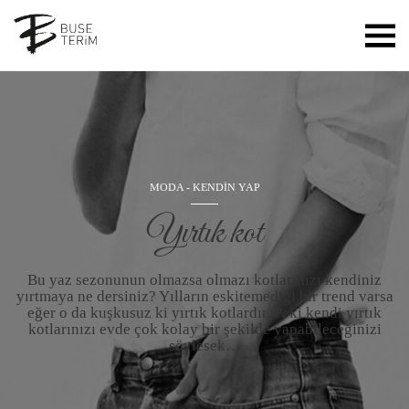
MODA
-
KENDİN YAP
Yırtık kot
Bu yaz sezonunun olmazsa olmazı kotlarınızı kendiniz
yırtmaya ne dersiniz? Yılların eskitemediği bir trend varsa
eğer o da kuşkusuz ki yırtık kotlardır. Peki kendi yırtık
kotlarınızı evde çok kolay bir şekilde yapabileceğinizi
söylesek…