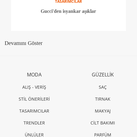
TASARIMCILAR
Özgür Masur'dan İpekyol'a koleksiyon