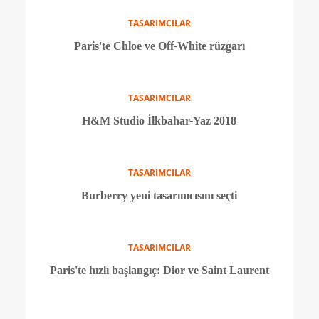
TASARIMCILAR
Off-White'tan Louise Vuitton'a