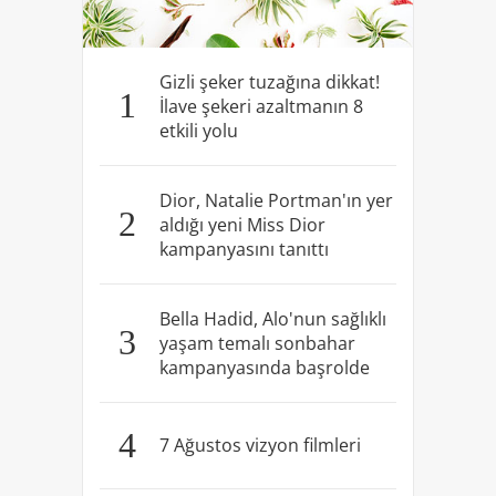
Gizli şeker tuzağına dikkat!
1
İlave şekeri azaltmanın 8
etkili yolu
Dior, Natalie Portman'ın yer
2
aldığı yeni Miss Dior
kampanyasını tanıttı
Bella Hadid, Alo'nun sağlıklı
3
yaşam temalı sonbahar
kampanyasında başrolde
4
7 Ağustos vizyon filmleri