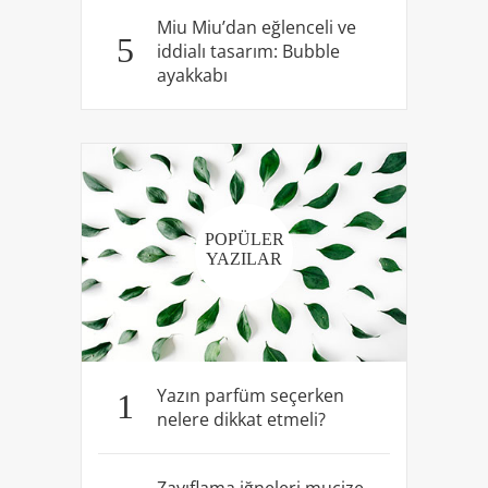
Miu Miu’dan eğlenceli ve
5
iddialı tasarım: Bubble
ayakkabı
POPÜLER
YAZILAR
Yazın parfüm seçerken
1
nelere dikkat etmeli?
Zayıflama iğneleri mucize