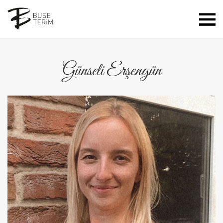
Günseli Erşengün