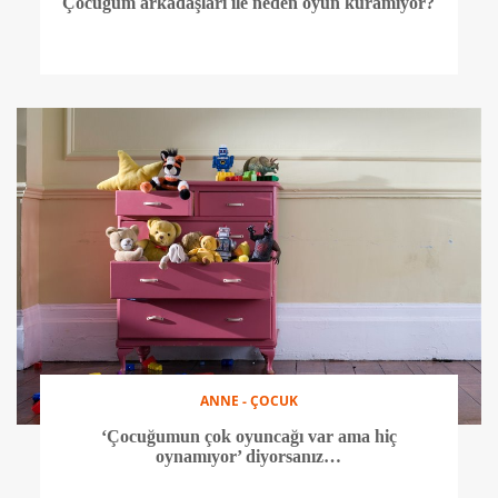
Çocuğum arkadaşları ile neden oyun kuramıyor?
ANNE - ÇOCUK
‘Çocuğumun çok oyuncağı var ama hiç
oynamıyor’ diyorsanız…