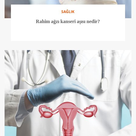
SAĞLIK
Rahim ağzı kanseri aşısı nedir?