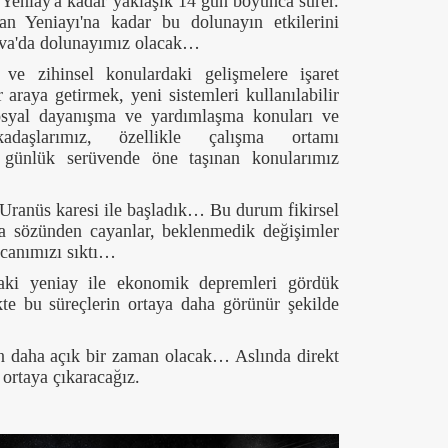
i Yeniay'a kadar yaklaşık 14 gün boyunca sürer.
an Yeniayı'na kadar bu dolunayın etkilerini
ova'da dolunayımız olacak…
ve zihinsel konulardaki gelişmelere işaret
r araya getirmek, yeni sistemleri kullanılabilir
sosyal dayanışma ve yardımlaşma konuları ve
adaşlarımız, özellikle çalışma ortamı
 günlük serüvende öne taşınan konularımız
Uranüs karesi ile başladık… Bu durum fikirsel
ka sözünden cayanlar, beklenmedik değişimler
 canımızı sıktı…
aki yeniay ile ekonomik depremleri gördük
kte bu süreçlerin ortaya daha görünür şekilde
için daha açık bir zaman olacak… Aslında direkt
 ortaya çıkaracağız.