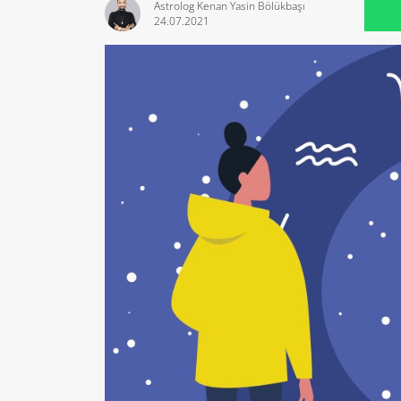
Astrolog Kenan Yasin Bölükbaşı
24.07.2021