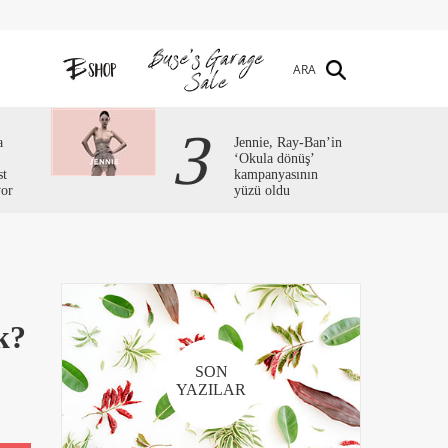
ARA
3
a
Jennie, Ray-Ban’in
‘Okula dönüş’
st
kampanyasının
yor
yüzü oldu
k?
SON
YAZILAR