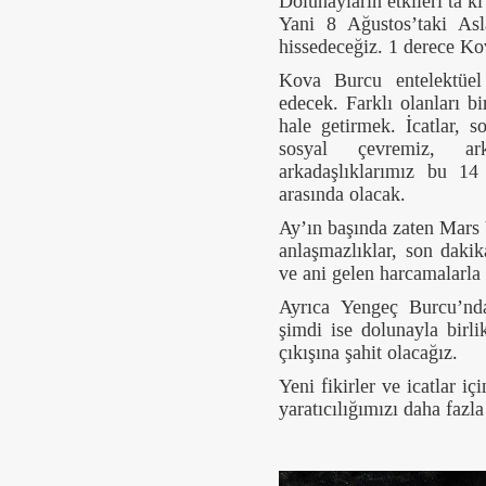
Dolunayların etkileri ta k
Yani 8 Ağustos’taki Asl
hissedeceğiz. 1 derece K
Kova Burcu entelektüel 
edecek. Farklı olanları bi
hale getirmek. İcatlar, 
sosyal çevremiz, ark
arkadaşlıklarımız bu 14
arasında olacak.
Ay’ın başında zaten Mars 
anlaşmazlıklar, son daki
ve ani gelen harcamalarla
Ayrıca Yengeç Burcu’nd
şimdi ise dolunayla birli
çıkışına şahit olacağız.
Yeni fikirler ve icatlar 
yaratıcılığımızı daha fazla