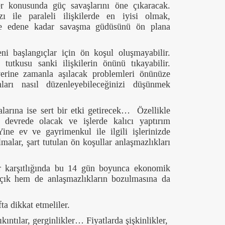
er konusunda güç savaşlarını öne çıkaracak.
ı ile paraleli ilişkilerde en iyisi olmak,
lde edene kadar savaşma güdüsünü ön plana
 yeni başlangıçlar için ön koşul oluşmayabilir.
tutkusu sanki ilişkilerin önünü tıkayabilir.
rine zamanla aşılacak problemleri önünüze
arı nasıl düzenleyebileceğinizi düşünmek
larına ise sert bir etki getirecek… Özellikle
ı devrede olacak ve işlerde kalıcı yaptırım
Yine ev ve gayrimenkul ile ilgili işlerinizde
malar, şart tutulan ön koşullar anlaşmazlıkları
r karşıtlığında bu 14 gün boyunca ekonomik
açık hem de anlaşmazlıkların bozulmasına da
ta dikkat etmeliler.
kıntılar, gerginlikler… Fiyatlarda şişkinlikler,