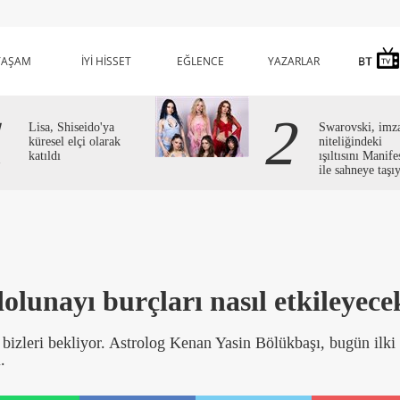
YAŞAM
İYİ HİSSET
EĞLENCE
YAZARLAR
1
2
Lisa, Shiseido'ya
Swarovski, imz
küresel elçi olarak
niteliğindeki
katıldı
ışıltısını Manife
ile sahneye taşı
unayı burçları nasıl etkileyece
bizleri bekliyor. Astrolog Kenan Yasin Bölükbaşı, bugün ilki
.