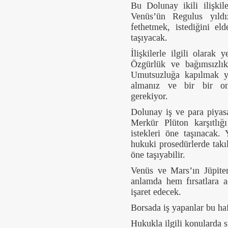
Bu Dolunay ikili ilişkil
Venüs’ün Regulus yıldız
fethetmek, istediğini e
taşıyacak.
İlişkilerle ilgili olarak
Özgürlük ve bağımsızlık 
Umutsuzluğa kapılmak ye
almanız ve bir bir onl
gerekiyor.
Dolunay iş ve para piyasa
Merkür Plüton karşıtlığ
istekleri öne taşınacak. 
hukuki prosedürlerde takıl
öne taşıyabilir.
Venüs ve Mars’ın Jüpite
anlamda hem fırsatlara 
işaret edecek.
Borsada iş yapanlar bu haf
Hukukla ilgili konularda sı