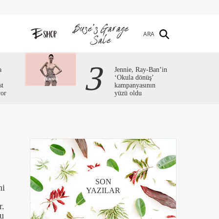
ARA
3
a
Jennie, Ray-Ban’in
‘Okula dönüş’
st
kampanyasının
yor
yüzü oldu
SON
ni
YAZILAR
r.
ru