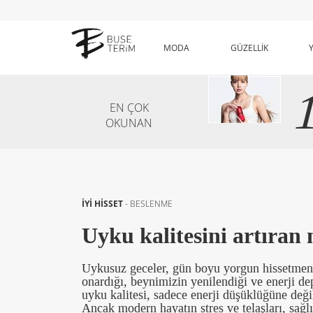
MODA
GÜZELLİK
EN ÇOK
OKUNAN
İYİ HİSSET
-
BESLENME
Uyku kalitesini artıran 
Uykusuz geceler, gün boyu yorgun hissetmeni
onardığı, beynimizin yenilendiği ve enerji d
uyku kalitesi, sadece enerji düşüklüğüne deği
Ancak modern hayatın stres ve telaşları, sağl