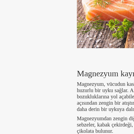
Magnezyum kay
Magnezyum, vücudun kasları
huzurlu bir uyku sağlar. 
bozukluklarına yol açabi
açısından zengin bir atışt
daha derin bir uykuya dal
Magnezyumdan zengin diğer
sebzeler, kabak çekirdeği,
çikolata bulunur.