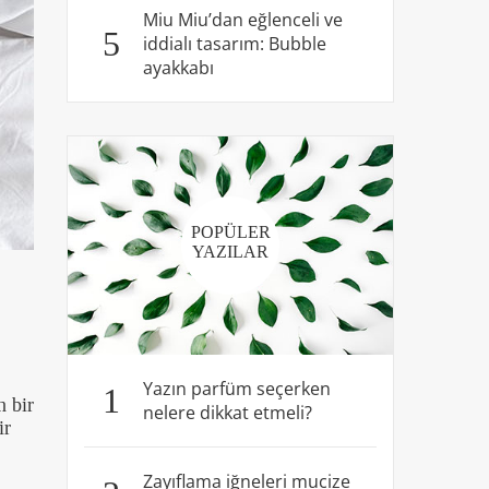
Miu Miu’dan eğlenceli ve
5
iddialı tasarım: Bubble
ayakkabı
POPÜLER
YAZILAR
Yazın parfüm seçerken
1
n bir
nelere dikkat etmeli?
ir
Zayıflama iğneleri mucize