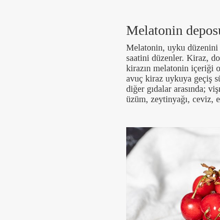
Melatonin depos
Melatonin, uyku düzenini
saatini düzenler. Kiraz, d
kirazın melatonin içeriği 
avuç kiraz uykuya geçiş sü
diğer gıdalar arasında; viş
üzüm, zeytinyağı, ceviz, e