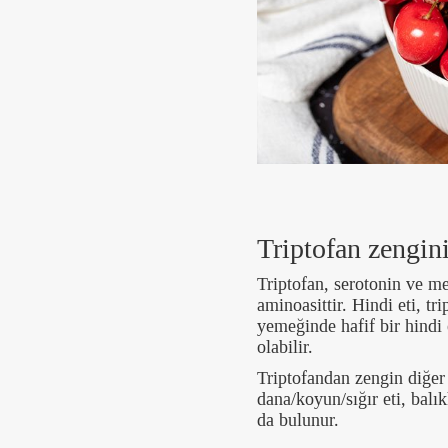
Triptofan zengin
Triptofan, serotonin ve me
aminoasittir. Hindi eti, t
yemeğinde hafif bir hindi e
olabilir.
Triptofandan zengin diğer
dana/koyun/sığır eti, balı
da bulunur.