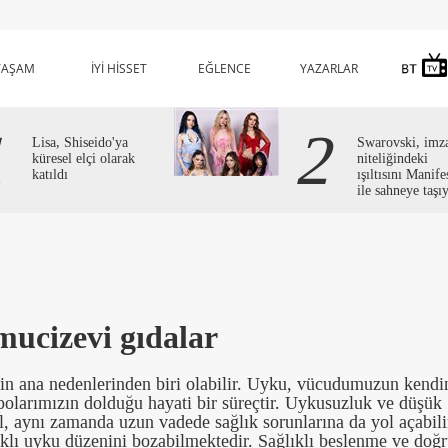
YAŞAM
İYİ HİSSET
EĞLENCE
YAZARLAR
1
2
Lisa, Shiseido'ya
Swarovski, imz
küresel elçi olarak
niteliğindeki
katıldı
ışıltısını Manife
ile sahneye taşı
mucizevi gıdalar
n ana nedenlerinden biri olabilir. Uyku, vücudumuzun kendi
epolarımızın dolduğu hayati bir süreçtir. Uykusuzluk ve düşük
l, aynı zamanda uzun vadede sağlık sorunlarına da yol açabili
ıklı uyku düzenini bozabilmektedir. Sağlıklı beslenme ve doğ