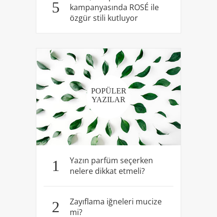
5
kampanyasında ROSÉ ile
özgür stili kutluyor
POPÜLER
YAZILAR
Yazın parfüm seçerken
1
nelere dikkat etmeli?
Zayıflama iğneleri mucize
2
mi?