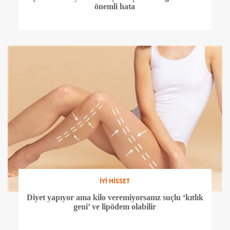
önemli hata
İYİ HİSSET
Diyet yapıyor ama kilo veremiyorsanız suçlu ‘kıtlık
geni’ ve lipödem olabilir