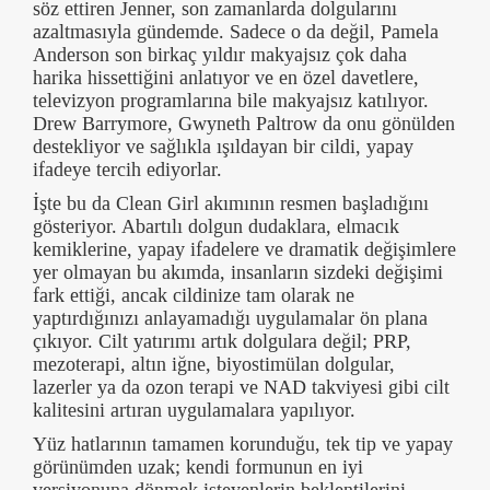
söz ettiren Jenner, son zamanlarda dolgularını
azaltmasıyla gündemde. Sadece o da değil, Pamela
Anderson son birkaç yıldır makyajsız çok daha
harika hissettiğini anlatıyor ve en özel davetlere,
televizyon programlarına bile makyajsız katılıyor.
Drew Barrymore, Gwyneth Paltrow da onu gönülden
destekliyor ve sağlıkla ışıldayan bir cildi, yapay
ifadeye tercih ediyorlar.
İşte bu da Clean Girl akımının resmen başladığını
gösteriyor. Abartılı dolgun dudaklara, elmacık
kemiklerine, yapay ifadelere ve dramatik değişimlere
yer olmayan bu akımda, insanların sizdeki değişimi
fark ettiği, ancak cildinize tam olarak ne
yaptırdığınızı anlayamadığı uygulamalar ön plana
çıkıyor. Cilt yatırımı artık dolgulara değil; PRP,
mezoterapi, altın iğne, biyostimülan dolgular,
lazerler ya da ozon terapi ve NAD takviyesi gibi cilt
kalitesini artıran uygulamalara yapılıyor.
Yüz hatlarının tamamen korunduğu, tek tip ve yapay
görünümden uzak; kendi formunun en iyi
versiyonuna dönmek isteyenlerin beklentilerini