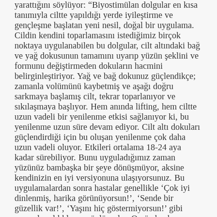
yarattığını söylüyor: “Biyostimülan dolgular en kısa
tanımıyla ciltte yapıldığı yerde iyileştirme ve
gençleşme başlatan yeni nesil, doğal bir uygulama.
Cildin kendini toparlamasını istediğimiz birçok
noktaya uygulanabilen bu dolgular, cilt altındaki bağ
ve yağ dokusunun tamamını uyarıp yüzün şeklini ve
formunu değiştirmeden dokuların hacmini
belirginleştiriyor. Yağ ve bağ dokunuz güçlendikçe;
zamanla volümünü kaybetmiş ve aşağı doğru
sarkmaya başlamış cilt, tekrar toparlanıyor ve
sıkılaşmaya başlıyor. Hem anında lifting, hem ciltte
uzun vadeli bir yenilenme etkisi sağlanıyor ki, bu
yenilenme uzun süre devam ediyor. Cilt altı dokuları
güçlendirdiği için bu oluşan yenilenme çok daha
uzun vadeli oluyor. Etkileri ortalama 18-24 aya
kadar sürebiliyor. Bunu uyguladığımız zaman
yüzünüz bambaşka bir şeye dönüşmüyor, aksine
kendinizin en iyi versiyonuna ulaşıyorsunuz. Bu
uygulamalardan sonra hastalar genellikle ‘Çok iyi
dinlenmiş, harika görünüyorsun!’, ‘Sende bir
güzellik var!’, ‘Yaşını hiç göstermiyorsun!’ gibi