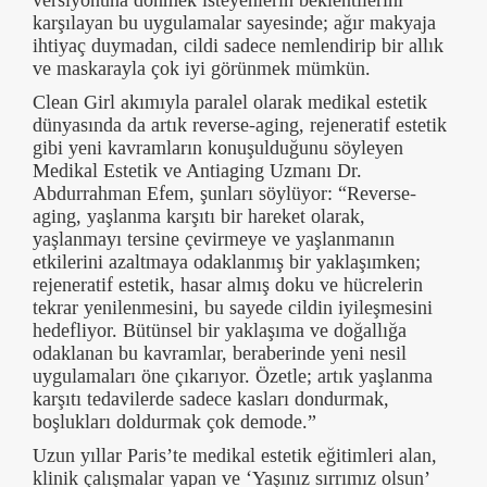
karşılayan bu uygulamalar sayesinde; ağır makyaja
ihtiyaç duymadan, cildi sadece nemlendirip bir allık
ve maskarayla çok iyi görünmek mümkün.
Clean Girl akımıyla paralel olarak medikal estetik
dünyasında da artık reverse-aging, rejeneratif estetik
gibi yeni kavramların konuşulduğunu söyleyen
Medikal Estetik ve Antiaging Uzmanı Dr.
Abdurrahman Efem, şunları söylüyor: “Reverse-
aging, yaşlanma karşıtı bir hareket olarak,
yaşlanmayı tersine çevirmeye ve yaşlanmanın
etkilerini azaltmaya odaklanmış bir yaklaşımken;
rejeneratif estetik, hasar almış doku ve hücrelerin
tekrar yenilenmesini, bu sayede cildin iyileşmesini
hedefliyor. Bütünsel bir yaklaşıma ve doğallığa
odaklanan bu kavramlar, beraberinde yeni nesil
uygulamaları öne çıkarıyor. Özetle; artık yaşlanma
karşıtı tedavilerde sadece kasları dondurmak,
boşlukları doldurmak çok demode.”
Uzun yıllar Paris’te medikal estetik eğitimleri alan,
klinik çalışmalar yapan ve ‘Yaşınız sırrımız olsun’