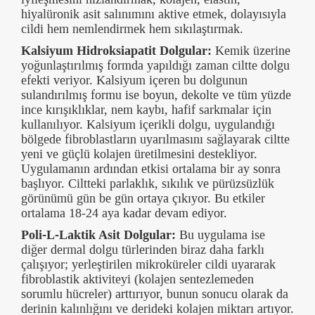
hiyalüronik asit salınımını aktive etmek, dolayısıyla
cildi hem nemlendirmek hem sıkılaştırmak.
Kalsiyum Hidroksiapatit Dolgular:
Kemik üzerine
yoğunlaştırılmış formda yapıldığı zaman ciltte dolgu
efekti veriyor. Kalsiyum içeren bu dolgunun
sulandırılmış formu ise boyun, dekolte ve tüm yüzde
ince kırışıklıklar, nem kaybı, hafif sarkmalar için
kullanılıyor. Kalsiyum içerikli dolgu, uygulandığı
bölgede fibroblastların uyarılmasını sağlayarak ciltte
yeni ve güçlü kolajen üretilmesini destekliyor.
Uygulamanın ardından etkisi ortalama bir ay sonra
başlıyor. Ciltteki parlaklık, sıkılık ve pürüzsüzlük
görünümü gün be gün ortaya çıkıyor. Bu etkiler
ortalama 18-24 aya kadar devam ediyor.
Poli-L-Laktik Asit Dolgular:
Bu uygulama ise
diğer dermal dolgu türlerinden biraz daha farklı
çalışıyor; yerleştirilen mikroküreler cildi uyararak
fibroblastik aktiviteyi (kolajen sentezlemeden
sorumlu hücreler) arttırıyor, bunun sonucu olarak da
derinin kalınlığını ve derideki kolajen miktarı artıyor.