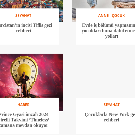
SEYAHAT
ANNE - ÇOCUK
rcistan’ın incisi Tiflis gezi
Evde iş bölümü yapmanın
rehberi
çocukları buna dahil etm
yolları
HABER
SEYAHAT
Prince Gyasi imzalı 2024
Çocuklarla New York ge
irelli Takvimi ‘Timeless’
rehberi
zamana meydan okuyor