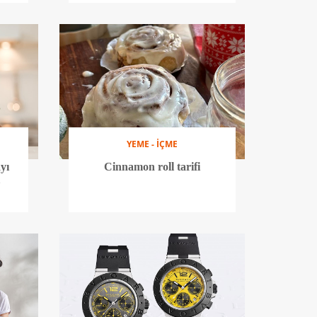
YEME - İÇME
yı
Cinnamon roll tarifi
i