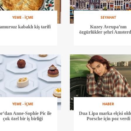
YEME - İÇME
SEYAHAT
mursuz kabaklı kiş tarifi
Kuzey Avrupa’nın
özgürlükler şehri Amster
YEME - İÇME
HABER
or’dan Anne-Sophie Pic ile
Dua Lipa marka elçisi ol
çok özel bir iş birliği
Porsche için poz verdi