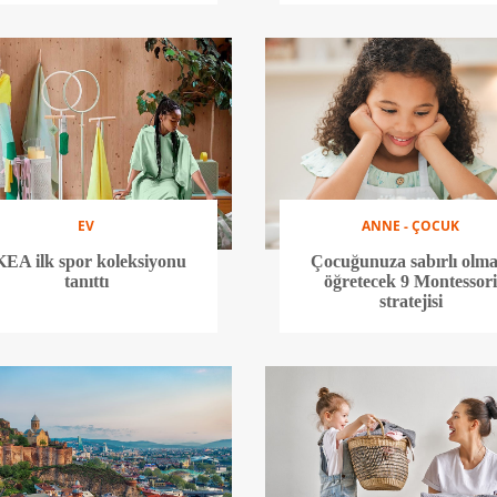
EV
ANNE - ÇOCUK
KEA ilk spor koleksiyonu
Çocuğunuza sabırlı olma
tanıttı
öğretecek 9 Montessor
stratejisi