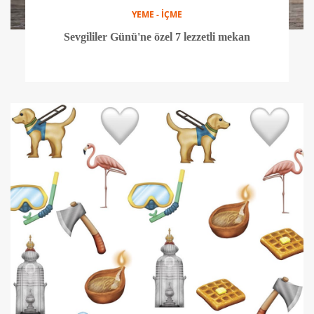
YEME - İÇME
Sevgililer Günü'ne özel 7 lezzetli mekan