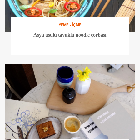
YEME - İÇME
Asya usulü tavuklu noodle çorbası