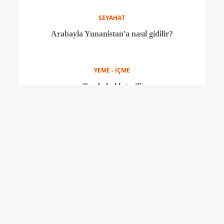
YEME - İÇME
Sütlü çikolatalı ve fındıklı mus tarifi