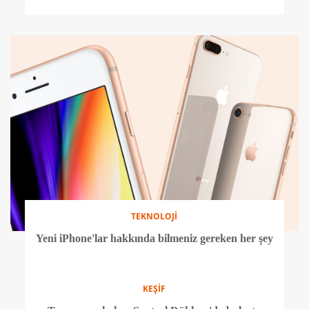
Selena Gomez'e böbrek nakli
ANNE - ÇOCUK
Okul korkusuyla nasıl başa çıkılır?