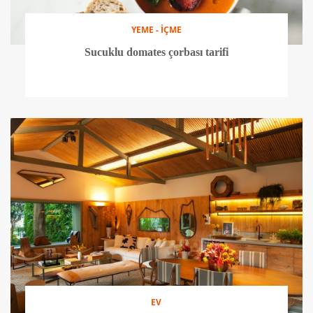
YEME - İÇME
Sucuklu domates çorbası tarifi
EV