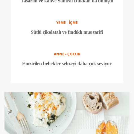
YEME - İÇME
Geleneksel lezzet: Tas kebabı