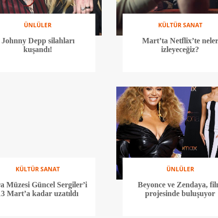
ÜNLÜLER
KÜLTÜR SANAT
Johnny Depp silahları
Mart’ta Netflix’te nele
kuşandı!
izleyeceğiz?
KÜLTÜR SANAT
ÜNLÜLER
a Müzesi Güncel Sergiler’i
Beyonce ve Zendaya, fi
13 Mart’a kadar uzatıldı
projesinde buluşuyor