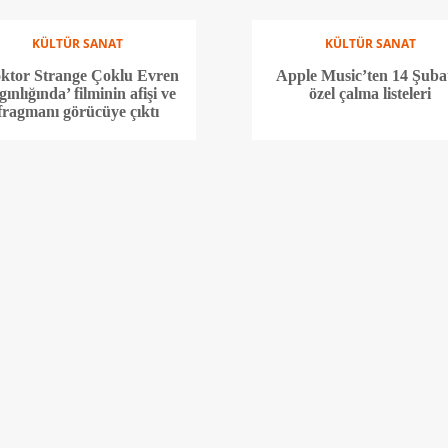
KÜLTÜR SANAT
KÜLTÜR SANAT
ktor Strange Çoklu Evren
Apple Music’ten 14 Şuba
gınlığında’ filminin afişi ve
özel çalma listeleri
fragmanı görücüye çıktı
KÜLTÜR SANAT
ÜNLÜLER
lan Coben romanlarından
Kim Kardashian: Kany
yarlanan 5 Netflix dizisi
West’ten boşandım çün
kendimi seçtim