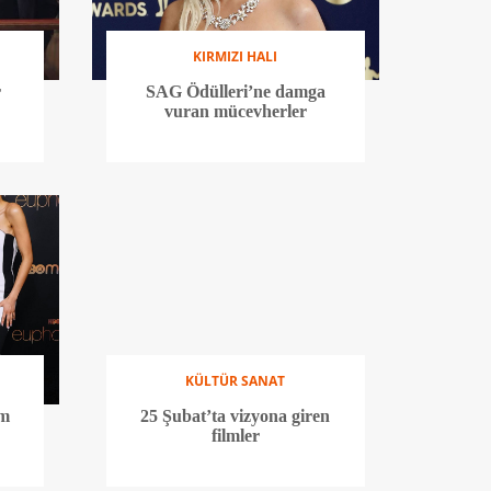
KIRMIZI HALI
r
SAG Ödülleri’ne damga
vuran mücevherler
KÜLTÜR SANAT
lm
25 Şubat’ta vizyona giren
filmler