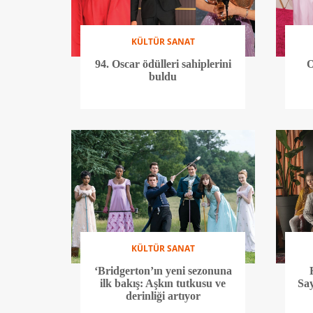
KÜLTÜR SANAT
94. Oscar ödülleri sahiplerini
O
buldu
KÜLTÜR SANAT
‘Bridgerton’ın yeni sezonuna
ilk bakış: Aşkın tutkusu ve
Say
derinliği artıyor