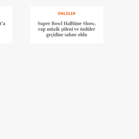
ÜNLÜLER
t’a
Super Bowl Halftime Show,
rap müzik şöleni ve ünlüler
geçidine sahne oldu
KÜLTÜR SANAT
e
Almodovar’ın son filmi
kü
‘Paralel Anneler’, ilk kez
İKSV Galaları’nda seyirciyle
buluşuyor