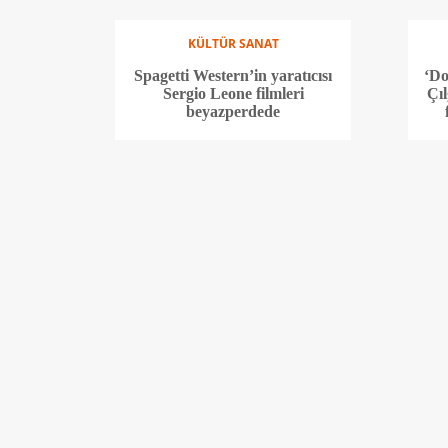
KÜLTÜR SANAT
Spagetti Western’in yaratıcısı
‘Do
Sergio Leone filmleri
Çıl
beyazperdede
KÜLTÜR SANAT
‘Işıkyılı’nın resmi fragmanı ve
Har
afişi yayınlandı
u