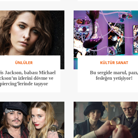
ÜNLÜLER
KÜLTÜR SANAT
is Jackson, babası Michael
Bu sergide marul, pazı
ckson’ın izlerini dövme ve
fesleğen yetişiyor!
piercing’lerinde taşıyor