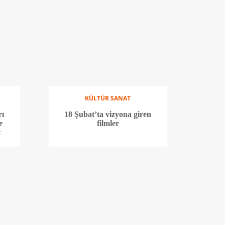
KÜLTÜR SANAT
rı
18 Şubat’ta vizyona giren
e
filmler
t