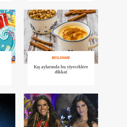
BESLENME
Kış aylarında bu yiyeceklere
dikkat