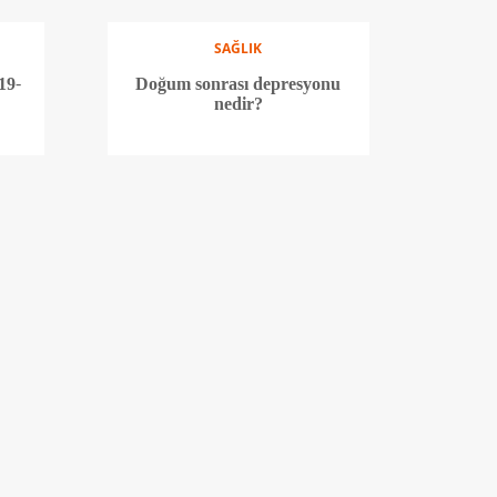
SAĞLIK
19-
Doğum sonrası depresyonu
nedir?
ASTROLOJİ
2017'de burçları neler
n-
bekliyor? (Koç-Boğa-İkizler)