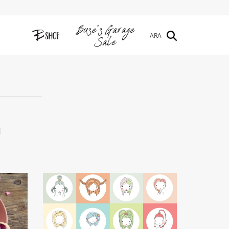
ARA
İ