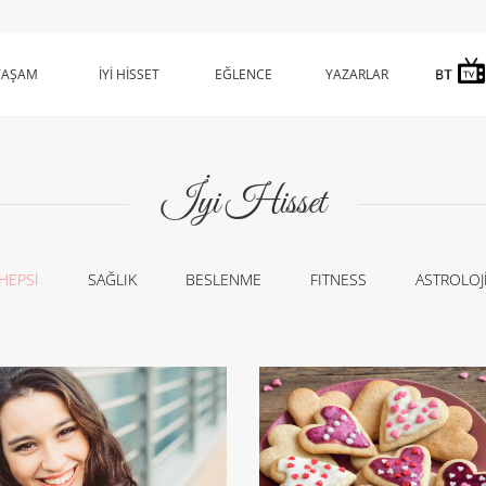
YAŞAM
İYİ HİSSET
EĞLENCE
YAZARLAR
İyi Hisset
HEPSİ
SAĞLIK
BESLENME
FITNESS
ASTROLOJ