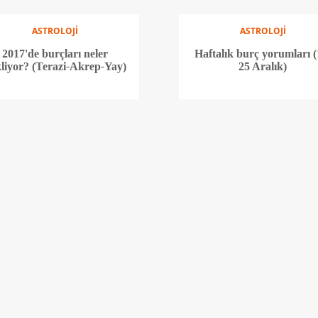
ASTROLOJİ
ASTROLOJİ
2017'de burçları neler
Haftalık burç yorumları (
liyor? (Terazi-Akrep-Yay)
25 Aralık)
ASTROLOJİ
ASTROLOJİ
ftalık burç yorumları (12-
2017'de burçları neler
18 Aralık)
bekliyor? (Yengeç-Asla
Başak)