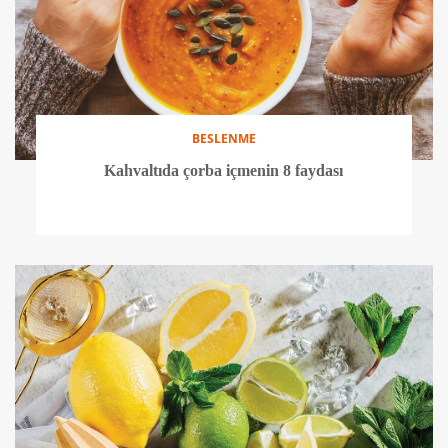
BESLENME
Kahvaltıda çorba içmenin 8 faydası