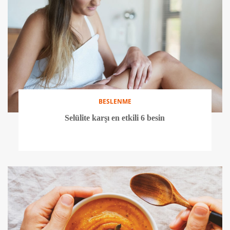
BESLENME
Selülite karşı en etkili 6 besin