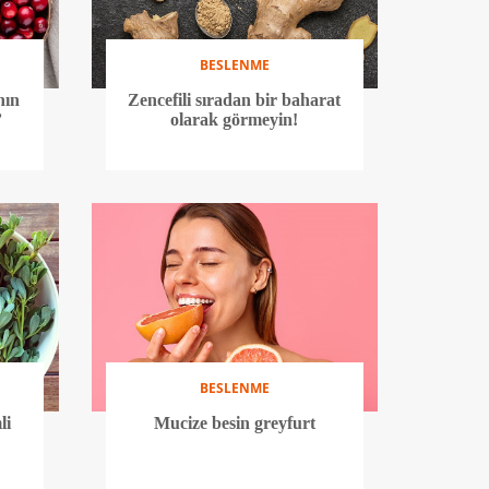
BESLENME
nın
Zencefili sıradan bir baharat
’
olarak görmeyin!
BESLENME
li
Mucize besin greyfurt