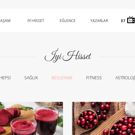
YAŞAM
İYİ HİSSET
EĞLENCE
YAZARLAR
İyi Hisset
HEPSİ
SAĞLIK
BESLENME
FITNESS
ASTROLOJ