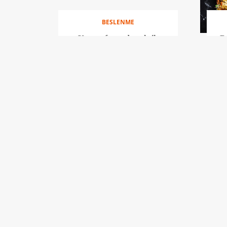
BESLENME
Kışın sofranızdan eksik
Ba
olmaması gereken 8 yiyecek
BESLENME
Bireysel ihtiyaçlara uygun,
S
dengeli ve lezzet dolu bir diyet