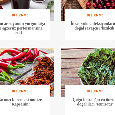
BESLENME
BESLENME
ncar suyunun yorgunluğa
İdrar yolu enfeksiyonları
e egzersiz performansına
doğal savaşçısı ‘kızılcık
etkisi
BESLENME
BESLENME
ırmızı biberdeki mucize
Çoğu hastalığın en önem
‘Kapsaisin’
doğal ilacı ‘semizotu’