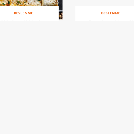
BESLENME
BESLENME
lıklarla sağlıklı beslenme
Yılbaşı akşamı için sağlık
rehberi
beslenme rehberi
BESLENME
BESLENME
ağlığınızı destekleyen 10
Alkol sonrası sağlıklı besl
harika besin