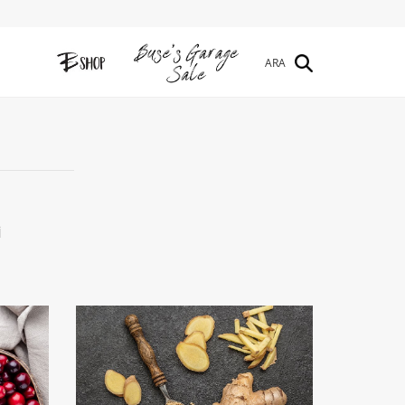
ARA
İ