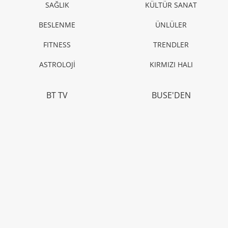
SAĞLIK
Doğum sonrası mutsuzluk ürkütmesin