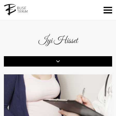
İyi Hisset